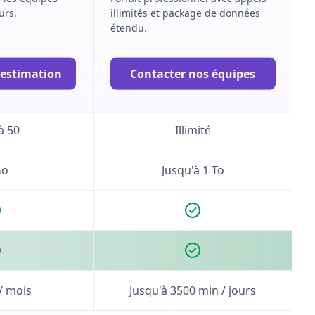
urs.
illimités et package de données
étendu.
ité
Illimité
estimation
Contacter nos équipes
ité
Illimité
à 50
Illimité
Go
Jusqu'à 1 To
/ mois
Jusqu'à 3500 min / jours