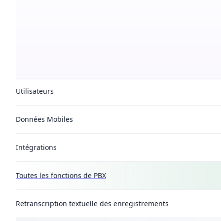
Inclus
Appels et SMS (France & UE)
MMS (en France métropolitaine)
Utilisateurs
Données Mobiles
Intégrations
Toutes les fonctions de PBX
Retranscription textuelle des enregistrements