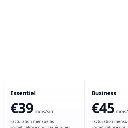
Essentiel
Business
€39
€45
mois/sim
mois
Facturation mensuelle.
Facturation mensue
Forfait calibré pour les équipes
Forfait calibré pou