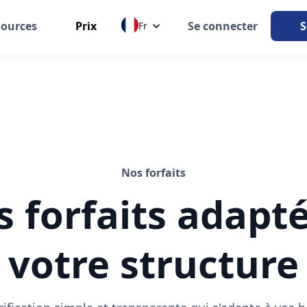
sources
Prix
Se connecter
S
Fr
Nos forfaits
s forfaits adapté
votre structure