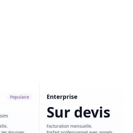
Enterprise
Populaire
Sur devis
/sim
lle.
Facturation mensuelle.
r les équipes
Forfait professionnel avec appels