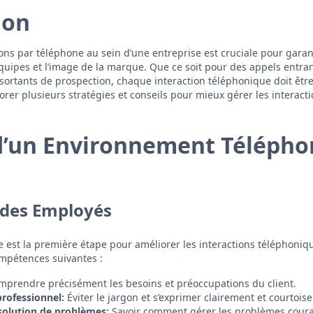
ion
ons par téléphone au sein d’une entreprise est cruciale pour garant
s équipes et l’image de la marque. Que ce soit pour des appels entran
 sortants de prospection, chaque interaction téléphonique doit êtr
lorer plusieurs stratégies et conseils pour mieux gérer les interac
d’un Environnement Télépho
 des Employés
 est la première étape pour améliorer les interactions téléphoniq
ompétences suivantes :
prendre précisément les besoins et préoccupations du client.
professionnel:
Éviter le jargon et s’exprimer clairement et courtois
solution de problèmes:
Savoir comment gérer les problèmes couran