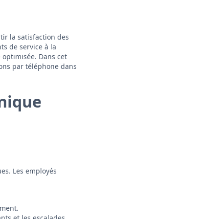
ir la satisfaction des
ts de service à la
e optimisée. Dans cet
tions par téléphone dans
nique
ues. Les employés
ement.
ts et les escalades.