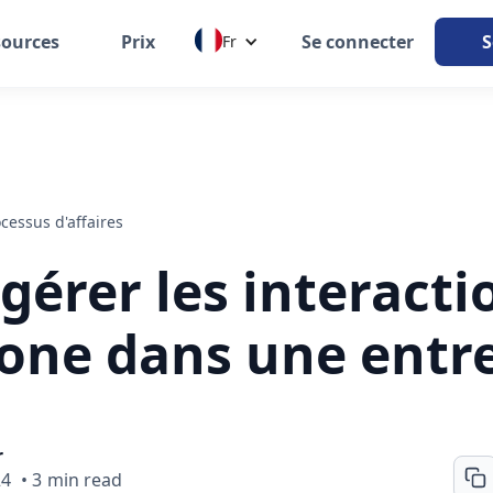
sources
Prix
Se connecter
S
Fr
cessus d'affaires
gérer les interacti
one dans une entr
r
24
•
3
min read